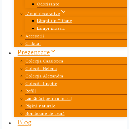
Odorizante
Lămpi decorative
Lămpi tip Tiffany
Lămpi mozaic
Accesorii
Cadouri
Prezentare
Colecția Cassiopea
Colecția Helena
Colecția Alexandra
Colecția Inspire
Refill
Lumânări pentru masaj
Răşini naturale
Bomboane de ceară
Blog