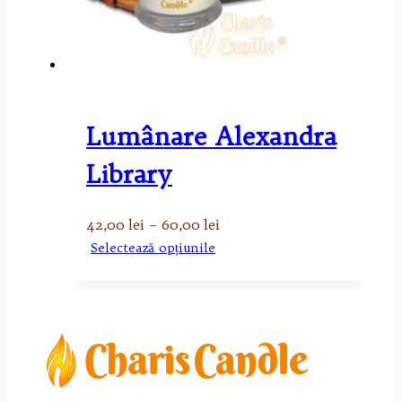
Lumânare Alexandra
Library
Interval
42,00
lei
–
60,00
lei
de
Acest
Selectează opțiunile
prețuri:
produs
42,00 lei
are
până
mai
la
multe
60,00 lei
variații.
Opțiunile