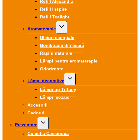
Refill Alexandra
Refill Inspire
Refill Tealight
Toggle
Aromaterapie
child
menu
Uleiuri esenţiale
Bomboane din ceară
Răşini naturale
Lămpi pentru aromaterapie
Odorizante
Toggle
Lămpi decorative
child
menu
Lămpi tip Tiffany
Lămpi mozaic
Accesorii
Cadouri
Toggle
Prezentare
child
menu
Colecția Cassiopea