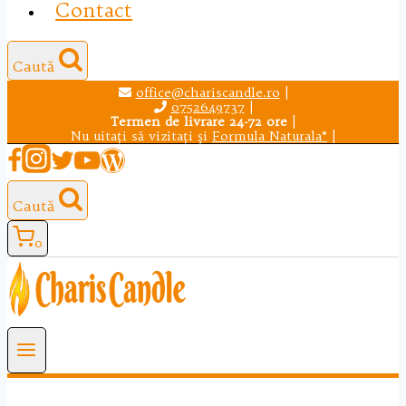
Contact
Caută
office@chariscandle.ro
|
0752649737
|
Termen de livrare 24-72 ore
|
Nu uitaţi să vizitaţi şi
Formula Naturala®
|
Caută
0