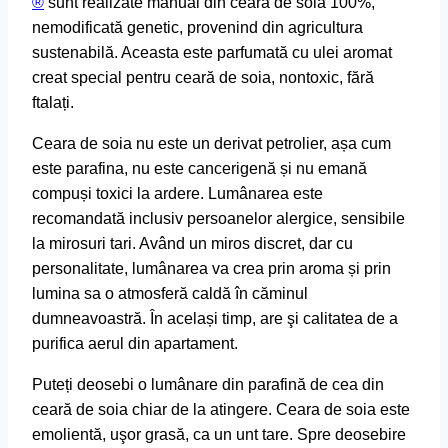
®
sunt realizate manual din ceară de soia 100%,
nemodificată genetic, provenind din agricultura
sustenabilă. Aceasta este parfumată cu ulei aromat
creat special pentru ceară de soia, nontoxic, fără
ftalați.
Ceara de soia nu este un derivat petrolier, așa cum
este parafina, nu este cancerigenă și nu emană
compuși toxici la ardere. Lumânarea este
recomandată inclusiv persoanelor alergice, sensibile
la mirosuri tari. Având un miros discret, dar cu
personalitate, lumânarea va crea prin aroma și prin
lumina sa o atmosferă caldă în căminul
dumneavoastră. În același timp, are şi calitatea de a
purifica aerul din apartament.
Puteți deosebi o lumânare din parafină de cea din
ceară de soia chiar de la atingere. Ceara de soia este
emolientă, uşor grasă, ca un unt tare. Spre deosebire