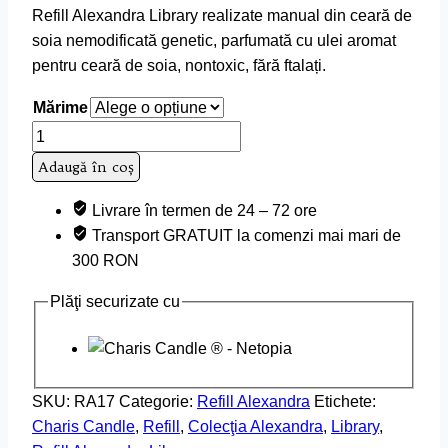
Refill Alexandra Library realizate manual din ceară de
prețuri:
soia nemodificată genetic, parfumată cu ulei aromat
27,00 lei
pentru ceară de soia, nontoxic, fără ftalați.
până
la
Mărime
42,00 lei
Cantitate
Refill
Adaugă în coș
Alexandra
Library
Livrare în termen de 24 – 72 ore
Transport GRATUIT la comenzi mai mari de
300 RON
Plăţi securizate cu
SKU:
RA17
Categorie:
Refill Alexandra
Etichete:
Charis Candle
,
Refill
,
Colecţia Alexandra
,
Library
,