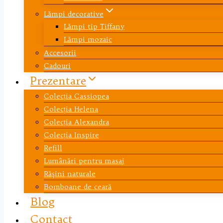
Lămpi decorative
Lămpi tip Tiffany
Lămpi mozaic
Accesorii
Cadouri
Prezentare
Colecția Cassiopea
Colecția Helena
Colecția Alexandra
Colecția Inspire
Refill
Lumânări pentru masaj
Răşini naturale
Bomboane de ceară
Blog
Contact