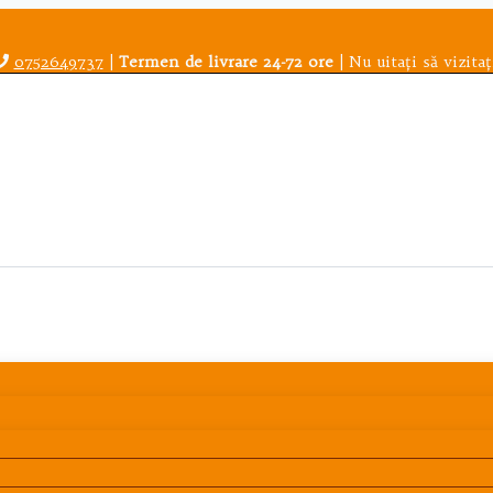
0752649737
|
Termen de livrare 24-72 ore
| Nu uitaţi să vizitaţ