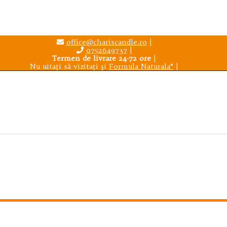
office@chariscandle.ro
|
0752649737
|
Termen de livrare 24-72 ore
|
Nu uitaţi să vizitaţi şi
Formula Naturala®
|