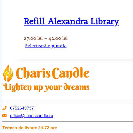
Refill Alexandra Library
Interval
27,00
lei
–
42,00
lei
de
Acest
Selectează opțiunile
prețuri:
produs
27,00 lei
are
până
mai
la
multe
42,00 lei
variații.
Opțiunile
pot
fi
0752649737
alese
office@chariscandle.ro
în
pagina
Termen de livrare 24-72 ore