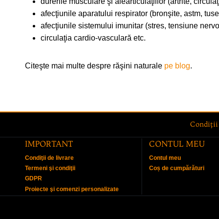
durerile musculare şi alearticulaţiilor (artrite, circula
afecţiunile aparatului respirator (bronşite, astm, tuse,
afecţiunile sistemului imunitar (stres, tensiune nerv
circulaţia cardio-vasculară etc.
Citeşte mai multe despre răşini naturale
pe blog
.
Condiţii
IMPORTANT
CONTUL MEU
Condiţii de livrare
Contul meu
Termeni şi condiţii
Coș de cumpărături
GDPR
Proiecte şi comenzi personalizate