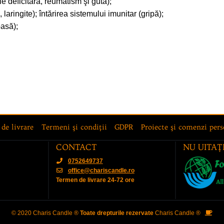
ţie deficitară, reumatism şi gută);
 laringite); întărirea sistemului imunitar (gripă);
oasă);
 de livrare
Termeni şi condiţii
GDPR
Proiecte şi comenzi pers
CONTACT
NU UITAŢI
0752649737
office@chariscandle.ro
Termen de livrare 24-72 ore
© 2020 Charis Candle ®
Toate drepturile rezervate
Charis Candle ®