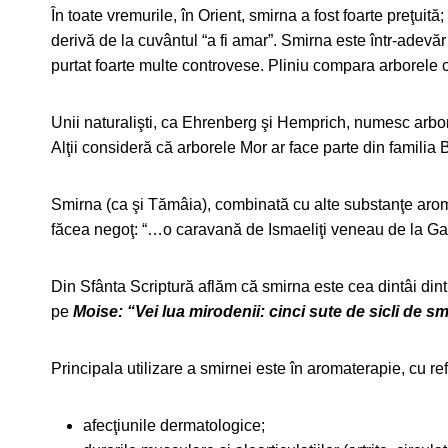
În toate vremurile, în Orient, smirna a fost foarte preţu
derivă de la cuvântul “a fi amar”. Smirna este într-adev
purtat foarte multe controvese. Pliniu compara arborele 
Unii naturalişti, ca Ehrenberg şi Hemprich, numesc arb
Alţii consideră că arborele Mor ar face parte din familia B
Smirna (ca şi Tămâia), combinată cu alte substanţe aromati
făcea negoţ: “…o caravană de Ismaeliţi veneau de la Gal
Din Sfânta Scriptură aflăm că smirna este cea dintâi din
pe
Moise: “Vei lua mirodenii: cinci sute de sicli de 
Principala utilizare a smirnei este în aromaterapie, cu ref
afecţiunile dermatologice;