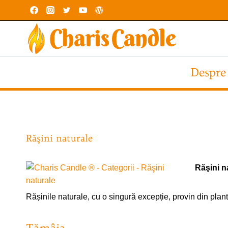
Skip
to
content
Despre
Răşini naturale
Răşini n
Rășinile naturale, cu o singură excepție, provin din pla