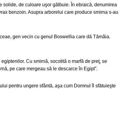
be solide, de culoare uşor gălbuie. În ebraică, denumirea
Styrax benzoin. Asupra arborelui care produce smirna s-au
aceae, gen vecin cu genul Boswellia care dă Tămâia.
 egiptenilor. Cu smirnă, socotită o marfă de preţ, se
rnă, pe care mergeau să le descarce în Egipt”.
ului pentru ungere sfântă, aşa cum Domnul îl sfătuieşte