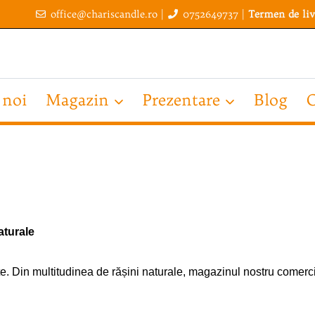
office@chariscandle.ro
|
0752649737
|
Termen de liv
 noi
Magazin
Prezentare
Blog
C
aturale
nte. Din multitudinea de rășini naturale, magazinul nostru come