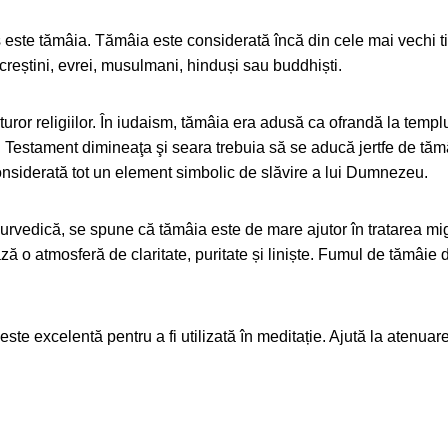
sus este tămâia. Tămâia este considerată încă din cele mai vechi 
e creștini, evrei, musulmani, hinduși sau buddhiști.
uturor religiilor. În iudaism, tămâia era adusă ca ofrandă la templu
i Testament dimineaţa şi seara trebuia să se aducă jertfe de tămâi
considerată tot un element simbolic de slăvire a lui Dumnezeu.
yurvedică, se spune că tămâia este de mare ajutor în tratarea mig
ează o atmosferă de claritate, puritate și liniște. Fumul de tămâi
te excelentă pentru a fi utilizată în meditație. Ajută la atenuar