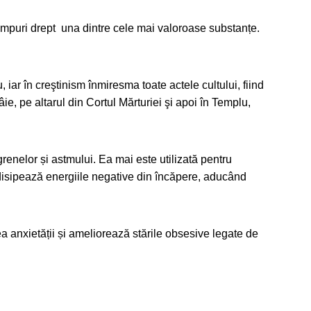
timpuri drept una dintre cele mai valoroase substanțe.
, iar în creştinism înmiresma toate actele cultului, fiind
e, pe altarul din Cortul Mărturiei şi apoi în Templu,
renelor și astmului. Ea mai este utilizată pentru
e disipează energiile negative din încăpere, aducând
ea anxietății și ameliorează stările obsesive legate de