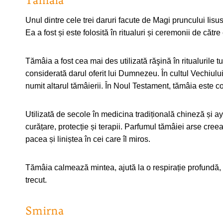
Tămâia
Unul dintre cele trei daruri facute de Magi pruncului Ii
Ea a fost și este folosită în ritualuri și ceremonii de cătr
Tămâia a fost cea mai des utilizată răşină în ritualurile t
considerată darul oferit lui Dumnezeu. În cultul Vechiulu
numit altarul tămâierii. În Noul Testament, tămâia este 
Utilizată de secole în medicina tradițională chineză și a
curățare, protecție și terapii. Parfumul tămâiei arse cre
pacea și liniștea în cei care îl miros.
Tămâia calmează mintea, ajută la o respirație profundă, es
trecut.
Smirna