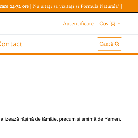
rare 24-72 ore
| Nu uitaţi să vizitaţi şi
Formula Naturala®
|
Cos
Autentificare
0
ontact
Caută
rcializează rășină de tămâie, precum și smirnă de Yemen.