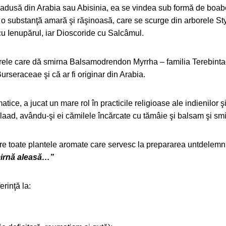
ită; adusă din Arabia sau Abisinia, ea se vindea sub formă de boa
ăr o substanţă amară şi răşinoasă, care se scurge din arborele 
cu Ienupărul, iar Dioscoride cu Salcâmul.
orele care dă smirna Balsamodrendon Myrrha – familia Terebint
urseraceae şi că ar fi originar din Arabia.
ce, a jucat un mare rol în practicile religioase ale indienilor şi
aad, avându-şi ei cămilele încărcate cu tămâie şi balsam şi smi
tre toate plantele aromate care servesc la prepararea untdelemn
smirnă aleasă…”
erinţă la: