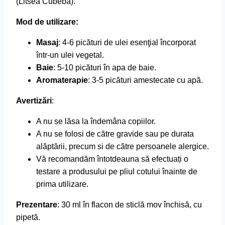
(Litsea Cubeba).
Mod de utilizare:
Masaj
: 4-6 picături de ulei esenţial încorporat
într-un ulei vegetal.
Baie
: 5-10 picături în apa de baie.
Aromaterapie
: 3-5 picături amestecate cu apă.
Avertizări
:
A nu se lăsa la îndemâna copiilor.
A nu se folosi de către gravide sau pe durata
alăptării, precum si de către persoanele alergice.
Vă recomandăm întotdeauna să efectuați o
testare a produsului pe pliul cotului înainte de
prima utilizare.
Prezentare
: 30 ml în flacon de sticlă mov închisă, cu
pipetă.