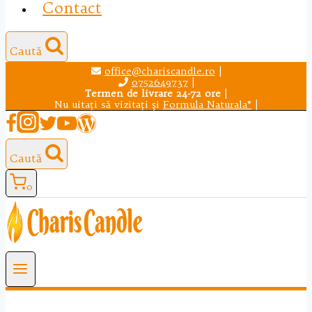
Contact
Caută
office@chariscandle.ro
|
0752649737
|
Termen de livrare 24-72 ore
|
Nu uitaţi să vizitaţi şi
Formula Naturala®
|
Caută
0