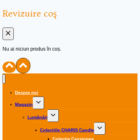
Revizuire coş
Nu ai niciun produs în coș.
Despre noi
Toggle
Magazin
child
menu
Toggle
Lumânări
child
menu
Toggle
Colecţiile CHARIS Candle
child
menu
Colecţia Cassiopea