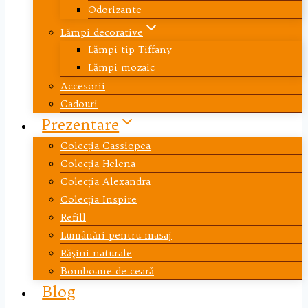
Odorizante
Lămpi decorative
Lămpi tip Tiffany
Lămpi mozaic
Accesorii
Cadouri
Prezentare
Colecția Cassiopea
Colecția Helena
Colecția Alexandra
Colecția Inspire
Refill
Lumânări pentru masaj
Răşini naturale
Bomboane de ceară
Blog