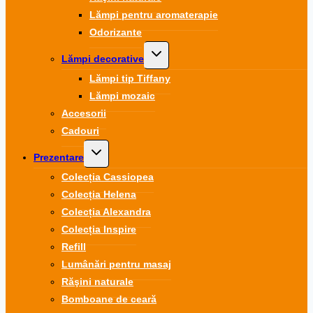
Lămpi pentru aromaterapie
Odorizante
Toggle
Lămpi decorative
child
menu
Lămpi tip Tiffany
Lămpi mozaic
Accesorii
Cadouri
Toggle
Prezentare
child
menu
Colecția Cassiopea
Colecția Helena
Colecția Alexandra
Colecția Inspire
Refill
Lumânări pentru masaj
Răşini naturale
Bomboane de ceară