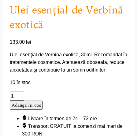
Ulei esenţial de Verbină
exotică
133,00
lei
Ulei esenţial de Verbină exotică, 30ml. Recomandat în
tratamentele cosmetice. Atenuează oboseala, reduce
anxietatea şi contribuie la un somn odihnitor
10 în stoc
Cantitate
Ulei
Adaugă în coș
esenţial
de
Livrare în termen de 24 – 72 ore
Verbină
Transport GRATUIT la comenzi mai mari de
exotică
300 RON