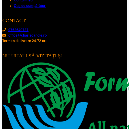
Contul meu
Coș de cumpărături
CONTACT
0752649737
office@chariscandle.ro
Termen de livrare 24-72 ore
NU UITAŢI SĂ VIZITAŢI ŞI