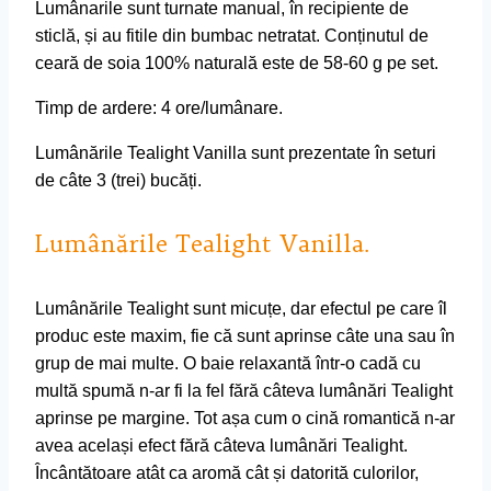
Lumânarile sunt turnate manual, în recipiente de
sticlă, și au fitile din bumbac netratat. Conținutul de
ceară de soia 100% naturală este de 58-60 g pe set.
Timp de ardere: 4 ore/lumânare.
Lumânările Tealight Vanilla sunt prezentate în seturi
de câte 3 (trei) bucăți.
Lumânările Tealight Vanilla.
Lumânările Tealight sunt micuțe, dar efectul pe care îl
produc este maxim, fie că sunt aprinse câte una sau în
grup de mai multe. O baie relaxantă într-o cadă cu
multă spumă n-ar fi la fel fără câteva lumânări Tealight
aprinse pe margine. Tot așa cum o cină romantică n-ar
avea același efect fără câteva lumânări Tealight.
Încântătoare atât ca aromă cât și datorită culorilor,