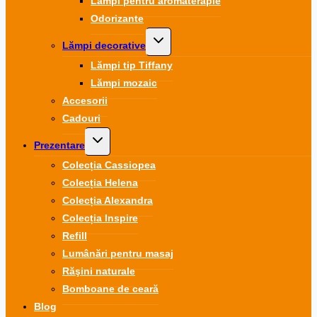
Lămpi pentru aromaterapie
Odorizante
Toggle
Lămpi decorative
child
menu
Lămpi tip Tiffany
Lămpi mozaic
Accesorii
Cadouri
Toggle
Prezentare
child
menu
Colecția Cassiopea
Colecția Helena
Colecția Alexandra
Colecția Inspire
Refill
Lumânări pentru masaj
Răşini naturale
Bomboane de ceară
Blog