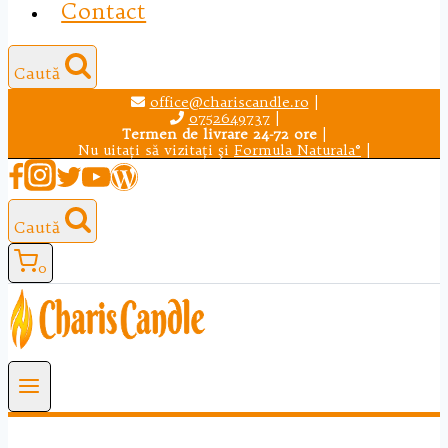
Contact
Caută
office@chariscandle.ro
|
0752649737
|
Termen de livrare 24-72 ore
|
Nu uitaţi să vizitaţi şi
Formula Naturala®
|
Caută
0