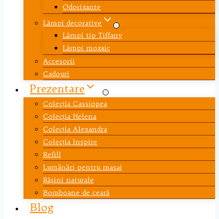
Odorizante
Lămpi decorative
Lămpi tip Tiffany
Lămpi mozaic
Accesorii
Cadouri
Prezentare
Colecția Cassiopea
Colecția Helena
Colecția Alexandra
Colecția Inspire
Refill
Lumânări pentru masaj
Răşini naturale
Bomboane de ceară
Blog