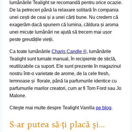
lumânările Tealight se recomandă pentru orice ocazie.
De la petreceri până la relaxare solitară în compania
unei cești de ceai și a unei cărți bune. Nu credem că
exagerăm dacă spunem că lumina, căldura și aroma
unei micuțe lumânări ne ajută să trecem mai ușor
peste greutățile vieții.
Ca toate lumânările
Charis Candle ®
, lumânările
Tealight sunt turnate manual, în recipiente de sticlă,
reutilizabile ca suport. Ele sunt prezente în magazinul
nostru într-o varietate de arome, de la cele fresh,
lemnoase și florale, până la parfumurile identice cu
parfumurile marilor creatori, cum ar fi Tom Ford sau Jo
Malone.
Citeşte mai multe despre Tealight Vanilla
pe blog
.
S-ar putea să-ți placă și…