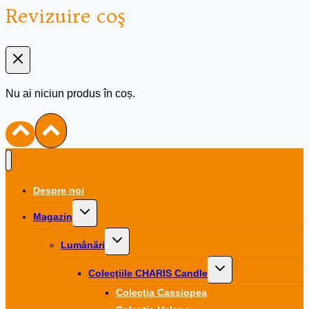
Revizuire coş
Nu ai niciun produs în coș.
Despre noi
Toggle
Magazin
child
menu
Toggle
Lumânări
child
menu
Toggle
Colecţiile CHARIS Candle
child
menu
Colecţia Cassiopea