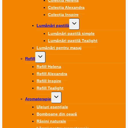
Colecţia Helena
Colecţia Alexandra
Colecţia Inspire
Toggle
Lumânări pastilă
child
menu
Lumânări pastilă simple
Lumânări pastilă Tealight
Lumânări pentru masaj
Toggle
Refill
child
menu
Refill Helena
Refill Alexandra
Refill Inspire
Refill Tealight
Toggle
Aromaterapie
child
menu
Uleiuri esenţiale
Bomboane din ceară
Răşini naturale