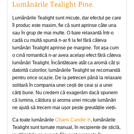
Lumânările Tealight Pine.
Lumânările Tealight sunt micuțe, dar efectul pe care
îl produc este maxim, fie că sunt aprinse câte una
sau în grup de mai multe. O baie relaxantă într-o
cadă cu multă spumă n-ar fi la fel fără câteva
lumânări Tealight aprinse pe margine. Tot așa cum
o cină romantică n-ar avea același efect fără câteva
lumânări Tealight. Încântătoare atât ca aromă cât și
datorită culorilor, lumânările Tealight se recomandă
pentru orice ocazie. De la petreceri până la relaxare
solitară în compania unei cești de ceai și a unei
cărți bune. Nu credem că exagerăm dacă spunem
că lumina, căldura și aroma unei micuțe lumânări
ne ajută să trecem mai ușor peste greutățile vieții.
Ca toate lumânările
Charis Candle ®
, lumânările
Tealight sunt turnate manual, în recipiente de sticlă,