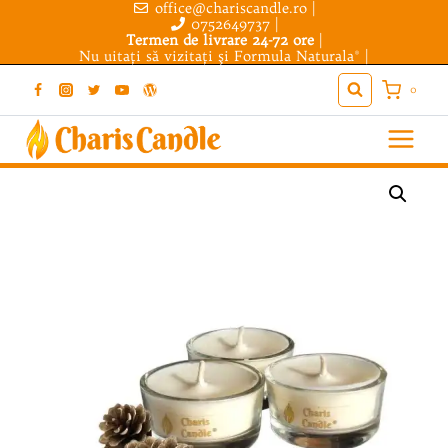
office@chariscandle.ro
|
Skip
0752649737
|
to
Termen de livrare 24-72 ore
|
Nu uitaţi să vizitaţi şi
Formula Naturala®
|
content
0