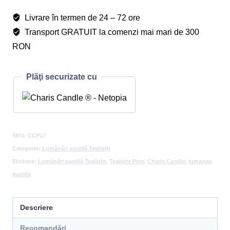
Pine
Livrare în termen de 24 – 72 ore
Transport GRATUIT la comenzi mai mari de 300
RON
Plăţi securizate cu
SKU:
CCP17
Categorie:
Lumânări pastilă Tealight
Etichete:
Lumânări pastilă Tealight
,
Tealight Pine
,
Charis Candle
,
lumanari
pastila
Descriere
Recomandări