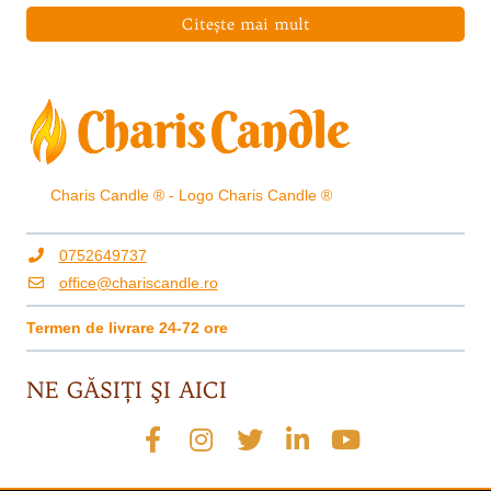
Citește mai mult
Charis Candle ® - Logo Charis Candle ®
0752649737
office@chariscandle.ro
Termen de livrare 24-72 ore
NE GĂSIŢI ŞI AICI