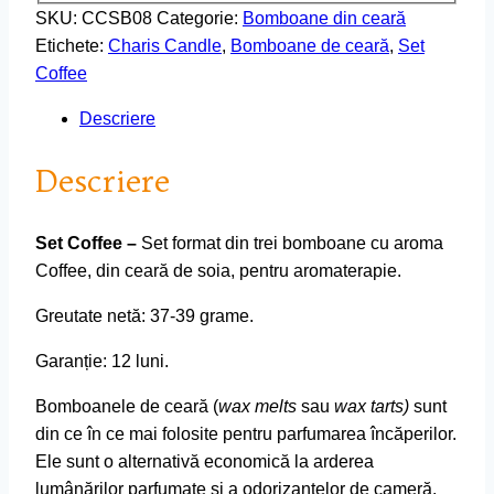
SKU:
CCSB08
Categorie:
Bomboane din ceară
Etichete:
Charis Candle
,
Bomboane de ceară
,
Set
Coffee
Descriere
Descriere
Set Coffee –
Set format din trei bomboane cu aroma
Coffee, din ceară de soia, pentru aromaterapie.
Greutate netă: 37-39 grame.
Garanție: 12 luni.
Bomboanele de ceară (
wax melts
sau
wax tarts)
sunt
din ce în ce mai folosite pentru parfumarea încăperilor.
Ele sunt o alternativă economică la arderea
lumânărilor parfumate și a odorizantelor de cameră.