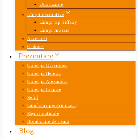
Odorizante
Lămpi decorative
Lămpi tip Tiffany
Lămpi mozaic
Accesorii
Cadouri
Prezentare
Colecția Cassiopea
Colecția Helena
Colecția Alexandra
Colecția Inspire
Refill
Lumânări pentru masaj
Răşini naturale
Bomboane de ceară
Blog