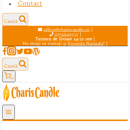
Contact
Caută
office@chariscandle.ro
|
0752649737
|
Termen de livrare 24-72 ore
|
Nu uitaţi să vizitaţi şi
Formula Naturala®
|
Caută
0