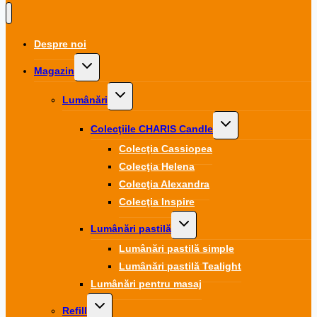
Despre noi
Toggle
Magazin
child
menu
Toggle
Lumânări
child
menu
Toggle
Colecţiile CHARIS Candle
child
menu
Colecţia Cassiopea
Colecţia Helena
Colecţia Alexandra
Colecţia Inspire
Toggle
Lumânări pastilă
child
menu
Lumânări pastilă simple
Lumânări pastilă Tealight
Lumânări pentru masaj
Toggle
Refill
child