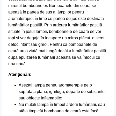
mirosul bomboanelor. Bomboanele din ceară se
așează în partea de sus a lămpilor pentru
aromaterapie, în timp ce partea de jos este destinată
lumânărilor pastilă. Prin arderea lumânărilor pastilă
situate în josul lămpii, bomboanele de ceară se vor
topi și vor degaja în încapere un miros plăcut, discret,
deloc iritant sau greoi. Pentru că bomboanele de
ceară au o viață mai lungă decât a lumânărilor pastilă,
după epuizarea lumânării aceasta se va înlocui cu
una nouă.
Atenționări
:
Așezați lampa pentru aromaterapie pe o
suprafață plană, ignifugă, departe de substanțe
sau obiecte inflamabile;
Nu mutați lampa în timpul arderii lumânării, sau
atâta timp cât bomboana de ceară este încă