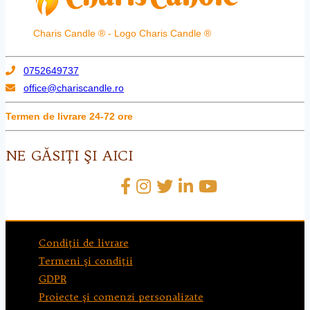
Charis Candle ® - Logo Charis Candle ®
0752649737
office@chariscandle.ro
Termen de livrare 24-72 ore
NE GĂSIŢI ŞI AICI
Condiţii de livrare
Termeni şi condiţii
GDPR
Proiecte şi comenzi personalizate