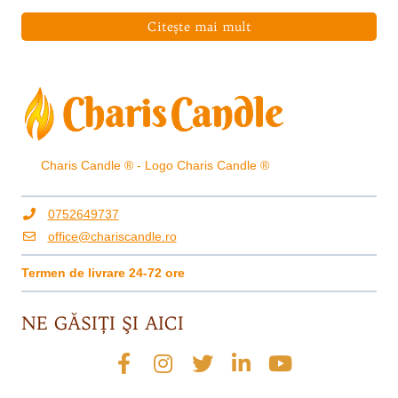
Citește mai mult
Charis Candle ® - Logo Charis Candle ®
0752649737
office@chariscandle.ro
Termen de livrare 24-72 ore
NE GĂSIŢI ŞI AICI