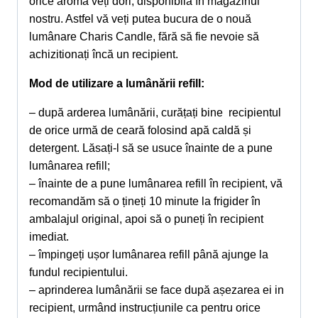
orice aroma veți dori, disponibilă în magazinul
nostru. Astfel vă veți putea bucura de o nouă
lumânare Charis Candle, fără să fie nevoie să
achizitionați încă un recipient.
Mod de utilizare a lumânării refill:
– după arderea lumânării, curățați bine recipientul
de orice urmă de ceară folosind apă caldă și
detergent. Lăsați-l să se usuce înainte de a pune
lumânarea refill;
– înainte de a pune lumânarea refill în recipient, vă
recomandăm să o țineți 10 minute la frigider în
ambalajul original, apoi să o puneți în recipient
imediat.
– împingeți ușor lumânarea refill până ajunge la
fundul recipientului.
– aprinderea lumânării se face după așezarea ei in
recipient, urmând instrucțiunile ca pentru orice