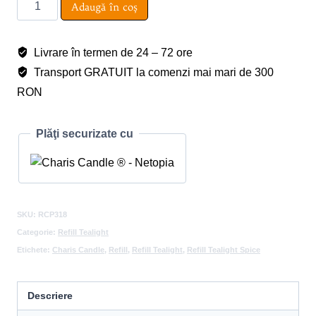
Cantitate
Adaugă în coș
Refill
Tealight
Livrare în termen de 24 – 72 ore
Spice
Transport GRATUIT la comenzi mai mari de 300
RON
Plăţi securizate cu
SKU:
RCP318
Categorie:
Refill Tealight
Etichete:
Charis Candle
,
Refill
,
Refill Tealight
,
Refill Tealight Spice
Descriere