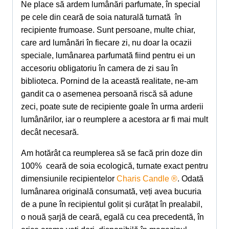
Ne place să ardem lumânări parfumate, în special
pe cele din ceară de soia naturală turnată în
recipiente frumoase. Sunt persoane, multe chiar,
care ard lumânări în fiecare zi, nu doar la ocazii
speciale, lumânarea parfumată fiind pentru ei un
accesoriu obligatoriu în camera de zi sau în
biblioteca. Pornind de la această realitate, ne-am
gandit ca o asemenea persoană riscă să adune
zeci, poate sute de recipiente goale în urma arderii
lumânărilor, iar o reumplere a acestora ar fi mai mult
decât necesară.
Am hotărât ca reumplerea să se facă prin doze din
100% ceară de soia ecologică, turnate exact pentru
dimensiunile recipientelor
Charis Candle ®
. Odată
lumânarea originală consumată, veți avea bucuria
de a pune în recipientul golit și curățat în prealabil,
o nouă șarjă de ceară, egală cu cea precedentă, în