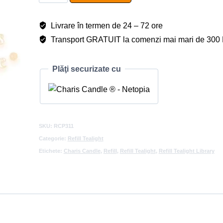
Refill
Tealight
Livrare în termen de 24 – 72 ore
Library
Transport GRATUIT la comenzi mai mari de 30
Plăţi securizate cu
SKU:
RCP311
Categorie:
Refill Tealight
Etichete:
Charis Candle
,
Refill
,
Refill Tealight
,
Refill Tealight Library