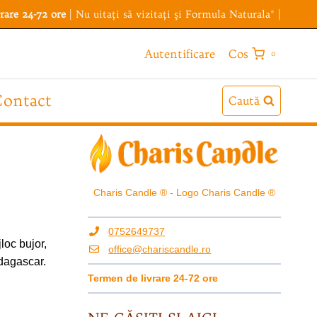
rare 24-72 ore
| Nu uitaţi să vizitaţi şi
Formula Naturala®
|
Cos
Autentificare
0
ontact
Caută
Charis Candle ® - Logo Charis Candle ®
0752649737
jloc bujor,
office@chariscandle.ro
adagascar.
Termen de livrare 24-72 ore