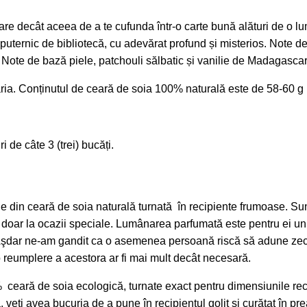
mare decât aceea de a te cufunda într-o carte bună alături de o 
puternic de bibliotecă, cu adevărat profund și misterios. Note de
et. Note de bază piele, patchouli sălbatic și vanilie de Madagascar
aria. Conținutul de ceară de soia 100% naturală este de 58-60 g 
i de câte 3 (trei) bucăți.
e din ceară de soia naturală turnată în recipiente frumoase. Su
nu doar la ocazii speciale. Lumânarea parfumată este pentru ei un
. Aşdar ne-am gandit ca o asemenea persoană riscă să adune zec
 o reumplere a acestora ar fi mai mult decât necesară.
ceară de soia ecologică, turnate exact pentru dimensiunile rec
eți avea bucuria de a pune în recipientul golit și curățat în pre