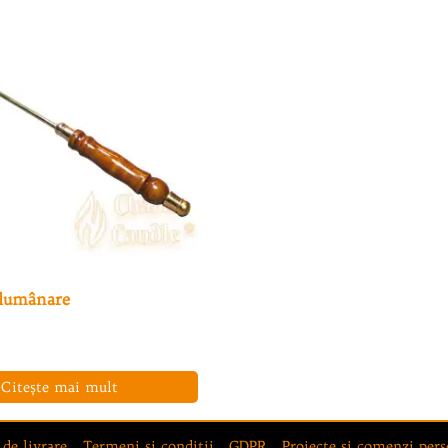
 lumânare
Citește mai mult
 de livrare
Termeni şi condiţii
GDPR
Proiecte şi comenzi pers