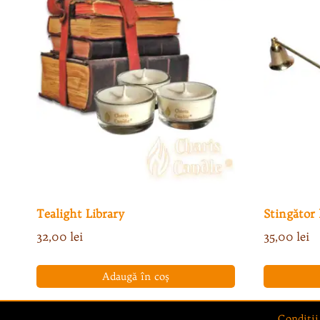
Tealight Library
Stingător
32,00
lei
35,00
lei
Adaugă în coș
Condiţii