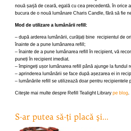
nouă șarjă de ceară, egală cu cea precedentă. în orice ar
bucura de o nouă lumânare Charis Candle, fără să fie nev
Mod de utilizare a lumânării refill:
– după arderea lumânării, curățați bine recipientul de o
înainte de a pune lumânarea refill;
– înainte de a pune lumânarea refill în recipient, vă reco
puneți în recipient imediat.
– împingeți ușor lumânarea refill până ajunge la fundul r
– aprinderea lumânării se face după așezarea ei in recipi
– lumânările refill se utilizează doar pentru recipientele 
Citeşte mai multe despre Refill Tealight Library
pe blog
.
S-ar putea să-ți placă și…