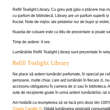
Refill Tealight Library. Cu greu poți găsi o plăcere mai 
cu parfum de bibliotecă. Library are un parfum superb și 
fructat. Note de mijloc ale petalelor roz de bujor și viol
Nuanța de culoare este cu titlu de prezentare și poate v
Timp de ardere: 4 ore.
Lumânările Refill Tealight Library sunt prezentate în setur
Refill Tealight Library
Ne place să ardem lumânări parfumate, în special pe cel
persoane, multe chiar, care ard lumânări în fiecare zi, 
accesoriu obligatoriu în camera de zi sau în biblioteca
sute de recipiente goale în urma arderii lumânărilor, iar
Am hotărât ca reumplerea să se facă prin doze din 100% 
Charis Candle ®
. Odată lumânarea originală consumată, v