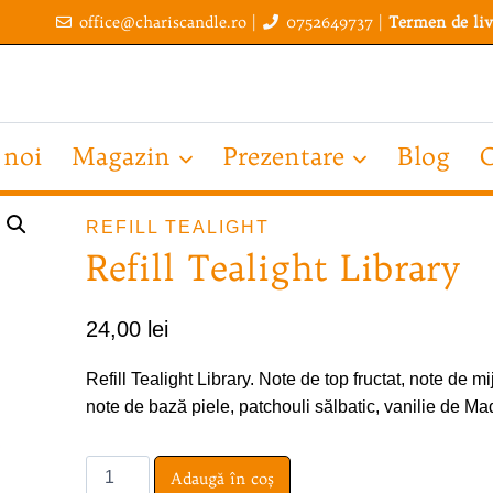
office@chariscandle.ro
|
0752649737
|
Termen de liv
 noi
Magazin
Prezentare
Blog
C
REFILL TEALIGHT
Refill Tealight Library
24,00
lei
Refill Tealight Library. Note de top fructat, note de mi
note de bază piele, patchouli sălbatic, vanilie de M
Cantitate
Adaugă în coș