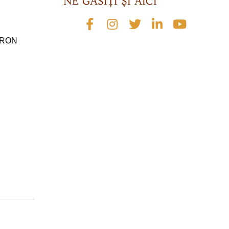
NE GĂSIŢI ŞI AICI
0 RON