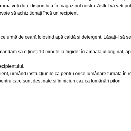
oma veți dori, disponibilă în magazinul nostru. Astfel vă veți pu
oie să achizitionați încă un recipient.
rice urmă de ceară folosind apă caldă și detergent. Lăsați-l să s
mandăm să o țineți 10 minute la frigider în ambalajul original, ap
ecipientului.
ent, urmând instrucțiunile ca pentru orice lumânare turnată în re
pentru care sunt destinate și în niciun caz ca lumânări pilon.