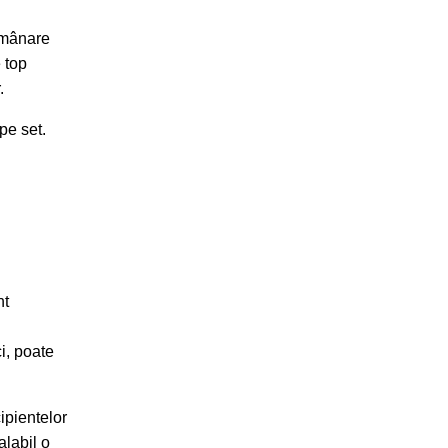
lumânare
 top
.
pe set.
nt
i, poate
ipientelor
alabil o