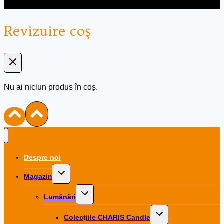
Revizuire coş
Nu ai niciun produs în coș.
Despre noi
Toggle
Magazin
child
menu
Toggle
Lumânări
child
menu
Toggle
Colecţiile CHARIS Candle
child