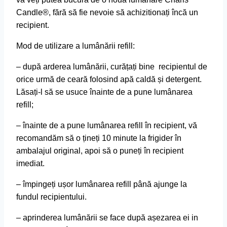
Candle®, fără să fie nevoie să achizitionați încă un
recipient.
Mod de utilizare a lumânării refill:
– după arderea lumânării, curățați bine recipientul de
orice urmă de ceară folosind apă caldă și detergent.
Lăsați-l să se usuce înainte de a pune lumânarea
refill;
– înainte de a pune lumânarea refill în recipient, vă
recomandăm să o țineți 10 minute la frigider în
ambalajul original, apoi să o puneți în recipient
imediat.
– împingeți ușor lumânarea refill până ajunge la
fundul recipientului.
– aprinderea lumânării se face după așezarea ei in