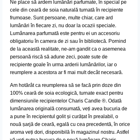
Ne place să ardem lumânări parfumate, în special pe
cele din ceară de soia naturală turnată în recipiente
frumoase. Sunt persoane, multe chiar, care ard
lumânări în fiecare zi, nu doar la ocazii speciale.
Lumânarea parfumată este pentru ei un accesoriu
obligatoriu în camera de zi sau în bibliotecă. Pornind
de la această realitate, ne-am gandit ca o asemenea
persoană riscă să adune zeci, poate sute de
recipiente goale în urma arderii lumânărilor, iar o
reumplere a acestora ar fi mai mult decât necesară.
Am hotărât ca reumplerea să se facă prin doze din
100% ceară de soia ecologică, turnate exact pentru
dimensiunile recipientelor Charis Candle ®. Odată
lumânarea originală consumată, veți avea bucuria de
a pune în recipientul golit și curățat în prealabil, o
nouă șarjă de ceară, egală cu cea precedentă, în orice
aroma veți dori, disponibilă în magazinul nostru. Astfel
vă veți putea bucura de o nouă lumânare Charis