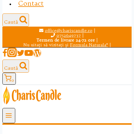
Contact
Caută
office@chariscandle.ro
|
0752649737
|
Termen de livrare 24-72 ore
|
Nu uitaţi să vizitaţi şi
Formula Naturala®
|
Caută
0