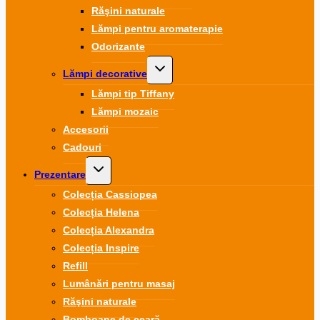
Răşini naturale
Lămpi pentru aromaterapie
Odorizante
Toggle
Lămpi decorative
child
menu
Lămpi tip Tiffany
Lămpi mozaic
Accesorii
Cadouri
Toggle
Prezentare
child
menu
Colecția Cassiopea
Colecția Helena
Colecția Alexandra
Colecția Inspire
Refill
Lumânări pentru masaj
Răşini naturale
Bomboane de ceară