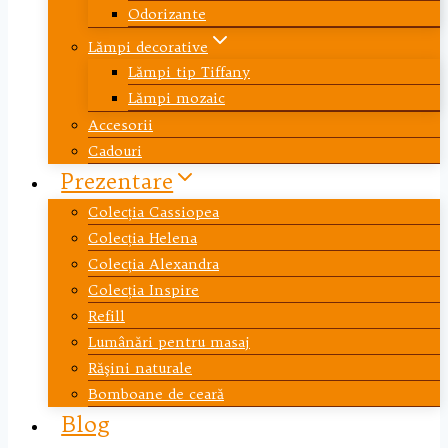
Odorizante
Lămpi decorative
Lămpi tip Tiffany
Lămpi mozaic
Accesorii
Cadouri
Prezentare
Colecția Cassiopea
Colecția Helena
Colecția Alexandra
Colecția Inspire
Refill
Lumânări pentru masaj
Răşini naturale
Bomboane de ceară
Blog