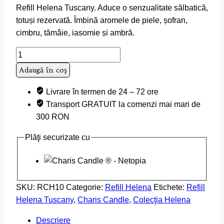
Refill Helena Tuscany. Aduce o senzualitate sălbatică,
totuși rezervată. Îmbină aromele de piele, șofran,
cimbru, tămâie, iasomie și ambră.
Cantitate
Refill
Adaugă în coș
Helena
Tuscany
Livrare în termen de 24 – 72 ore
Transport GRATUIT la comenzi mai mari de
300 RON
Plăţi securizate cu
SKU:
RCH10
Categorie:
Refill Helena
Etichete:
Refill
Helena Tuscany
,
Charis Candle
,
Colecţia Helena
Descriere