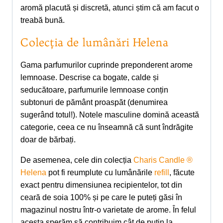
aromă placută și discretă, atunci știm că am facut o
treabă bună.
Colecţia de lumânări Helena
Gama parfumurilor cuprinde preponderent arome
lemnoase. Descrise ca bogate, calde și
seducătoare, parfumurile lemnoase conțin
subtonuri de pământ proaspăt (denumirea
sugerând totul!). Notele masculine domină această
categorie, ceea ce nu înseamnă că sunt îndrăgite
doar de bărbați.
De asemenea, cele din colecția
Charis Candle ®
Helena
pot fi reumplute cu lumânările
refill
, făcute
exact pentru dimensiunea recipientelor, tot din
ceară de soia 100% și pe care le puteți găsi în
magazinul nostru într-o varietate de arome. În felul
acesta sperăm să contribuim cât de puțin la