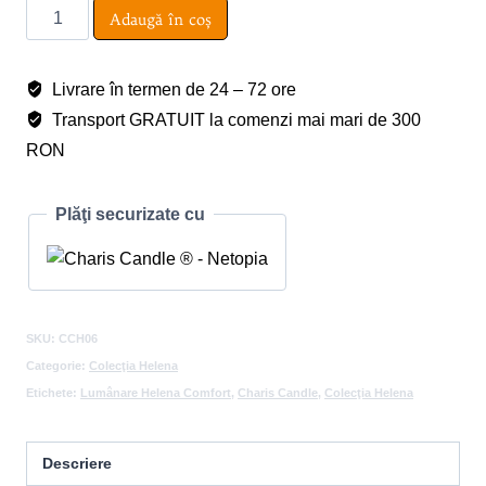
Cantitate
Adaugă în coș
Lumânare
Helena
Livrare în termen de 24 – 72 ore
Comfort
Transport GRATUIT la comenzi mai mari de 300
RON
Plăţi securizate cu
SKU:
CCH06
Categorie:
Colecţia Helena
Etichete:
Lumânare Helena Comfort
,
Charis Candle
,
Colecţia Helena
Descriere