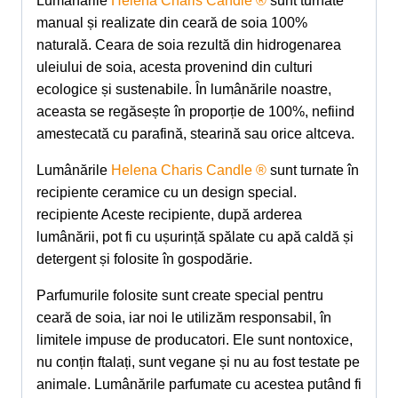
Lumânările
Helena Charis Candle ®
sunt turnate
manual și realizate din ceară de soia 100%
naturală. Ceara de soia rezultă din hidrogenarea
uleiului de soia, acesta provenind din culturi
ecologice și sustenabile. În lumânările noastre,
aceasta se regăsește în proporție de 100%, nefiind
amestecată cu parafină, stearină sau orice altceva.
Lumânările
Helena Charis Candle ®
sunt turnate în
recipiente ceramice cu un design special.
recipiente Aceste recipiente, după arderea
lumânării, pot fi cu ușurință spălate cu apă caldă și
detergent și folosite în gospodărie.
Parfumurile folosite sunt create special pentru
ceară de soia, iar noi le utilizăm responsabil, în
limitele impuse de producatori. Ele sunt nontoxice,
nu conțin ftalați, sunt vegane și nu au fost testate pe
animale. Lumânările parfumate cu acestea putând fi