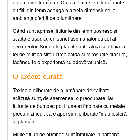
creării unei lumânări. Cu toate acestea, lumânările
cu fitil din lemn adaugă o a treia dimensiune la
ambianța oferită de o lumânare.
Când sunt aprinse, fitilurile din lemn trosnesc și
scârțâie ușor, cu un sunet asemănător cu cel al
șemineului. Sunetele plăcute pot calma și relaxa la
fel de mult ca strălucirea caldă și mirosurile plăcute,
făcându-le o experiență cu adevărat unică.
O ardere curată
Toxinele eliberate de o lumânare de calitate
scăzută sunt, de asemenea, o preocupare, iar
fitilurile de bumbac pot fi uneori îmbinate cu metale
precum zincul, care apoi sunt eliberate în atmosferă
și plămâni.
Multe fitiluri de bumbac sunt înmuiate în parafină