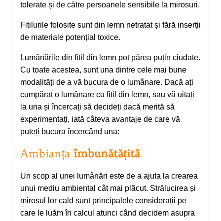
tolerate și de către persoanele sensibile la mirosuri.
Fitilurile folosite sunt din lemn netratat și fără inserții
de materiale potențial toxice.
Lumânările din fitil din lemn pot părea puțin ciudate.
Cu toate acestea, sunt una dintre cele mai bune
modalități de a vă bucura de o lumânare. Dacă ați
cumpărat o lumânare cu fitil din lemn, sau vă uitați
la una și încercați să decideți dacă merită să
experimentați, iată câteva avantaje de care vă
puteți bucura încercând una:
Ambianța
îmbunătățită
Un scop al unei lumânări este de a ajuta la crearea
unui mediu ambiental cât mai plăcut. Strălucirea și
mirosul lor cald sunt principalele considerații pe
care le luăm în calcul atunci când decidem asupra