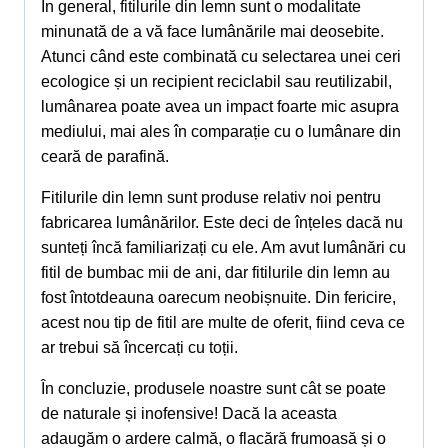
În general, fitilurile din lemn sunt o modalitate
minunată de a vă face lumânările mai deosebite.
Atunci când este combinată cu selectarea unei ceri
ecologice și un recipient reciclabil sau reutilizabil,
lumânarea poate avea un impact foarte mic asupra
mediului, mai ales în comparație cu o lumânare din
ceară de parafină.
Fitilurile din lemn sunt produse relativ noi pentru
fabricarea lumânărilor. Este deci de înțeles dacă nu
sunteți încă familiarizați cu ele. Am avut lumânări cu
fitil de bumbac mii de ani, dar fitilurile din lemn au
fost întotdeauna oarecum neobișnuite. Din fericire,
acest nou tip de fitil are multe de oferit, fiind ceva ce
ar trebui să încercați cu toții.
În concluzie, produsele noastre sunt cât se poate
de naturale și inofensive! Dacă la aceasta
adaugăm o ardere calmă, o flacără frumoasă și o