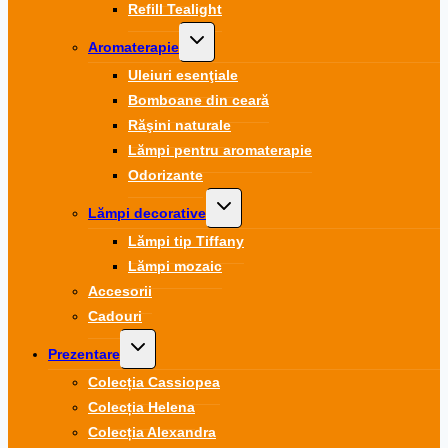
Refill Tealight
Toggle
Aromaterapie
child
menu
Uleiuri esenţiale
Bomboane din ceară
Răşini naturale
Lămpi pentru aromaterapie
Odorizante
Toggle
Lămpi decorative
child
menu
Lămpi tip Tiffany
Lămpi mozaic
Accesorii
Cadouri
Toggle
Prezentare
child
menu
Colecția Cassiopea
Colecția Helena
Colecția Alexandra