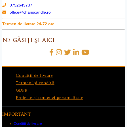
0752649737
office@chariscandle.ro
Termen de livrare 24-72 ore
NE GĂSIŢI ŞI AICI
Condiţii de livrare
Termeni şi condiţii
GDPR
Proiecte şi comenzi personalizate
IMPORTANT
Condiţii de livrare