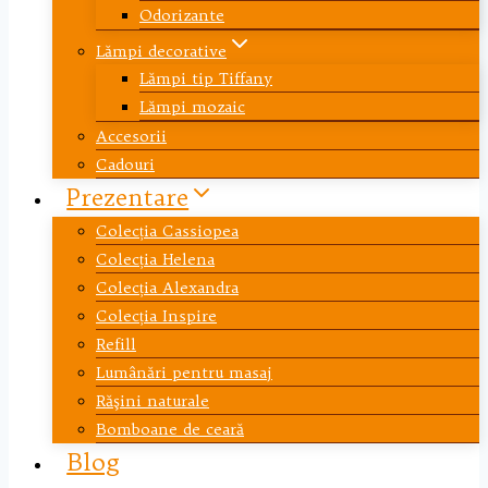
Odorizante
Lămpi decorative
Lămpi tip Tiffany
Lămpi mozaic
Accesorii
Cadouri
Prezentare
Colecția Cassiopea
Colecția Helena
Colecția Alexandra
Colecția Inspire
Refill
Lumânări pentru masaj
Răşini naturale
Bomboane de ceară
Blog