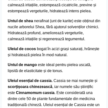
calmează iritațiile, estompează cicatricile, previne și
estompează vergeturile, hidratează intens pielea.
Untul de shea
nerafinat (unt de karite) este obținut din
nucile arborelui Shea, fără ajutorul solvenților chimici.
Hidratează profund, ameliorează vergeturile,
calmează iritațiile și regenerează tegumentul.
Uleiul de cocos
bogat în acizi grași saturați, hrănește
și hidratează pielea în mod natural.
Untul de mango
este ideal pentru pielea uscată,
lipsită de elasticitate și de tonus.
Uleiul esențial de cassia.
Cassia se mai numește și
scorțișoara chinezească
, iar numele său științific
este
Cinnamomum cassia
. Este considerată una
dintre cele 50 de plante fundamentale din medicina
tradițională chineză. Uleiul esențial de Cassia este un