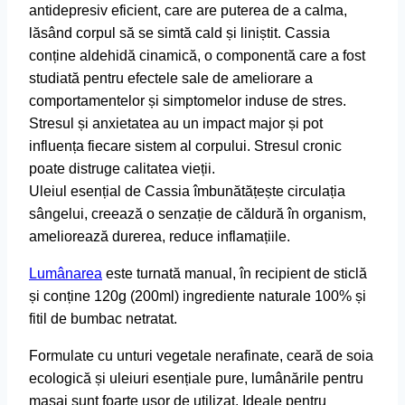
antidepresiv eficient, care are puterea de a calma,
lăsând corpul să se simtă cald și liniștit. Cassia
conține aldehidă cinamică, o componentă care a fost
studiată pentru efectele sale de ameliorare a
comportamentelor și simptomelor induse de stres.
Stresul și anxietatea au un impact major și pot
influența fiecare sistem al corpului. Stresul cronic
poate distruge calitatea vieții.
Uleiul esențial de Cassia îmbunătățește circulația
sângelui, creează o senzație de căldură în organism,
ameliorează durerea, reduce inflamațiile.
Lumânarea
este turnată manual, în recipient de sticlă
și conține 120g (200ml) ingrediente naturale 100% și
fitil de bumbac netratat.
Formulate cu unturi vegetale nerafinate, ceară de soia
ecologică și uleiuri esențiale pure, lumânările pentru
masaj sunt foarte ușor de utilizat. Ideale pentru