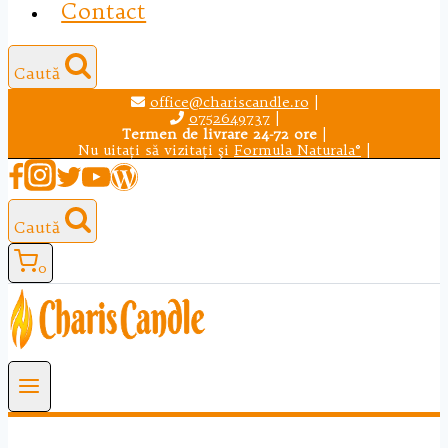
Contact
Caută
office@chariscandle.ro
|
0752649737
|
Termen de livrare 24-72 ore
|
Nu uitaţi să vizitaţi şi
Formula Naturala®
|
Caută
0