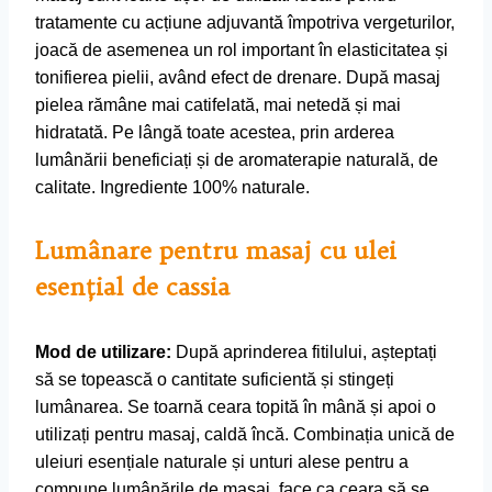
tratamente cu acțiune adjuvantă împotriva vergeturilor,
joacă de asemenea un rol important în elasticitatea și
tonifierea pielii, având efect de drenare. După masaj
pielea rămâne mai catifelată, mai netedă și mai
hidratată. Pe lângă toate acestea, prin arderea
lumânării beneficiați și de aromaterapie naturală, de
calitate. Ingrediente 100% naturale.
Lumânare pentru masaj cu ulei
esenţial de cassia
Mod de utilizare:
După aprinderea fitilului, așteptați
să se topească o cantitate suficientă și stingeți
lumânarea. Se toarnă ceara topită în mână și apoi o
utilizați pentru masaj, caldă încă. Combinația unică de
uleiuri esențiale naturale și unturi alese pentru a
compune lumânările de masaj, face ca ceara să se