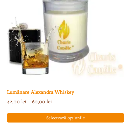
Lumânare Alexandra Whiskey
Interval
42,00
lei
–
60,00
lei
de
prețuri:
Selectează opțiunile
42,00 lei
Acest
până