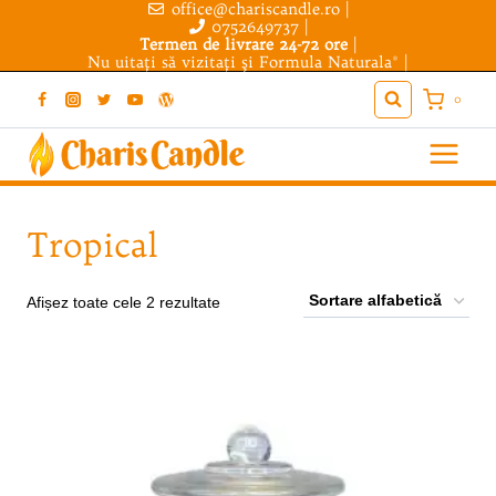
office@chariscandle.ro
|
Skip
0752649737
|
to
Termen de livrare 24-72 ore
|
Nu uitaţi să vizitaţi şi
Formula Naturala®
|
content
0
Tropical
Afișez toate cele 2 rezultate