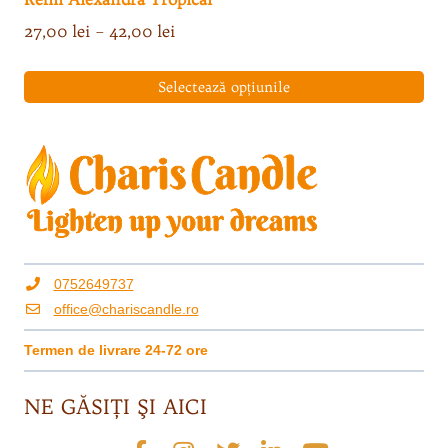
Interval
27,00
lei
–
42,00
lei
de
prețuri:
Selectează opțiunile
27,00 lei
Acest
până
produs
la
are
42,00 lei
mai
multe
variații.
Opțiunile
0752649737
pot
office@chariscandle.ro
fi
alese
Termen de livrare 24-72 ore
în
pagina
NE GĂSIŢI ŞI AICI
produsului.