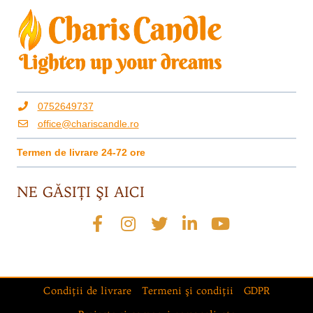
0752649737
office@chariscandle.ro
Termen de livrare 24-72 ore
NE GĂSIŢI ŞI AICI
Condiţii de livrare
Termeni şi condiţii
GDPR