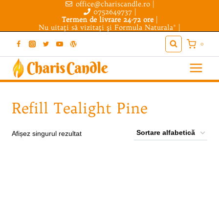
office@chariscandle.ro
|
Skip
0752649737
|
to
Termen de livrare 24-72 ore
|
Nu uitaţi să vizitaţi şi
Formula Naturala®
|
content
0
Refill Tealight Pine
Afișez singurul rezultat