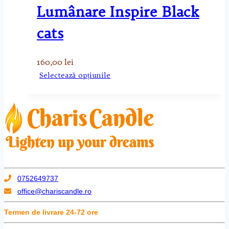
Lumânare Inspire Black
cats
160,00
lei
Acest
Selectează opțiunile
produs
are
mai
multe
variații.
Opțiunile
pot
fi
0752649737
alese
office@chariscandle.ro
în
Termen de livrare 24-72 ore
pagina
produsului.