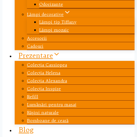
Odorizante
Lămpi decorative
Lămpi tip Tiffany
Lămpi mozaic
Accesorii
Cadouri
Prezentare
Colecția Cassiopea
Colecția Helena
Colecția Alexandra
Colecția Inspire
Refill
Lumânări pentru masaj
Răşini naturale
Bomboane de ceară
Blog