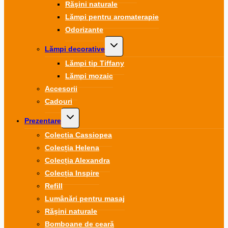
Răşini naturale
Lămpi pentru aromaterapie
Odorizante
Toggle
Lămpi decorative
child
menu
Lămpi tip Tiffany
Lămpi mozaic
Accesorii
Cadouri
Toggle
Prezentare
child
menu
Colecția Cassiopea
Colecția Helena
Colecția Alexandra
Colecția Inspire
Refill
Lumânări pentru masaj
Răşini naturale
Bomboane de ceară