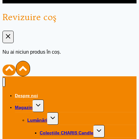
Revizuire coş
Nu ai niciun produs în coș.
Despre noi
Toggle
Magazin
child
menu
Toggle
Lumânări
child
menu
Toggle
Colecţiile CHARIS Candle
child