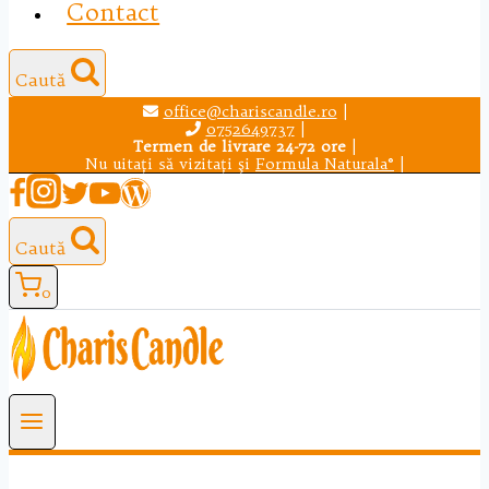
Contact
Caută
office@chariscandle.ro
|
0752649737
|
Termen de livrare 24-72 ore
|
Nu uitaţi să vizitaţi şi
Formula Naturala®
|
Caută
0