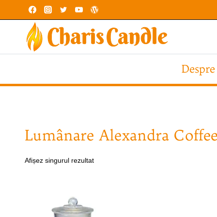
Skip
to
content
Despre
Lumânare Alexandra Coffe
Afișez singurul rezultat