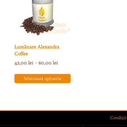
Lumânare Alexandra
Coffee
Interval
42,00
lei
–
60,00
lei
de
prețuri:
Selectează opțiunile
42,00 lei
Acest
până
produs
la
are
60,00 lei
mai
multe
Condiţii
variații.