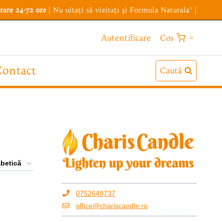
rare 24-72 ore
| Nu uitaţi să vizitaţi şi
Formula Naturala®
|
Cos
Autentificare
0
ontact
Caută
0752649737
office@chariscandle.ro