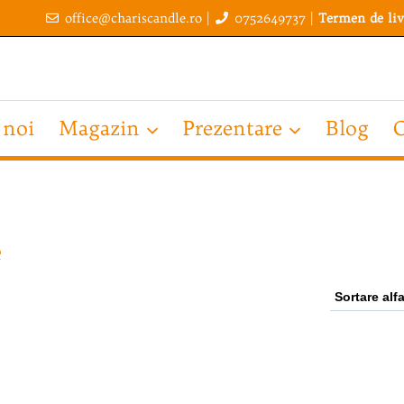
office@chariscandle.ro
|
0752649737
|
Termen de liv
 noi
Magazin
Prezentare
Blog
C
e