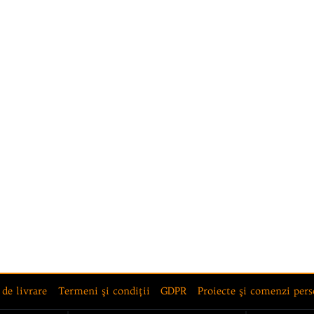
 de livrare
Termeni şi condiţii
GDPR
Proiecte şi comenzi pers