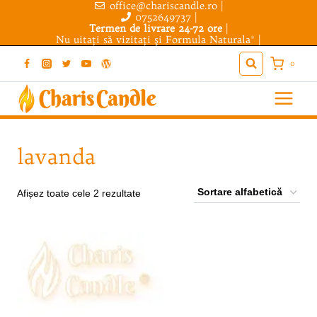
office@chariscandle.ro
|
Skip
0752649737
|
to
Termen de livrare 24-72 ore
|
Nu uitaţi să vizitaţi şi
Formula Naturala®
|
content
0
lavanda
Afișez toate cele 2 rezultate