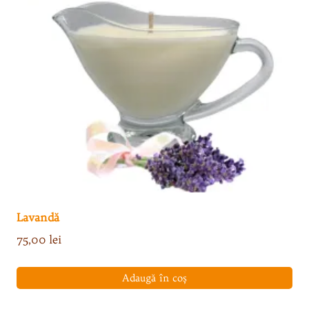
Lavandă
75,00
lei
Adaugă în coș