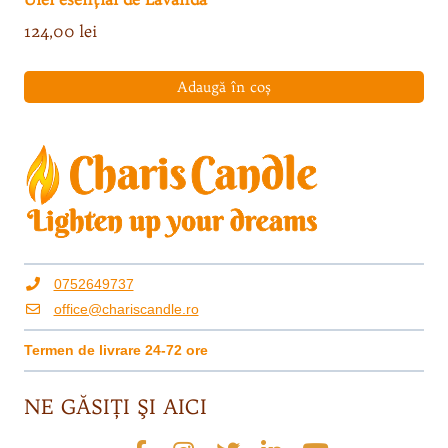
124,00
lei
Adaugă în coș
0752649737
office@chariscandle.ro
Termen de livrare 24-72 ore
NE GĂSIŢI ŞI AICI