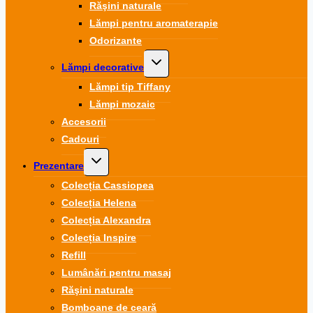
Răşini naturale
Lămpi pentru aromaterapie
Odorizante
Toggle
Lămpi decorative
child
menu
Lămpi tip Tiffany
Lămpi mozaic
Accesorii
Cadouri
Toggle
Prezentare
child
menu
Colecția Cassiopea
Colecția Helena
Colecția Alexandra
Colecția Inspire
Refill
Lumânări pentru masaj
Răşini naturale
Bomboane de ceară