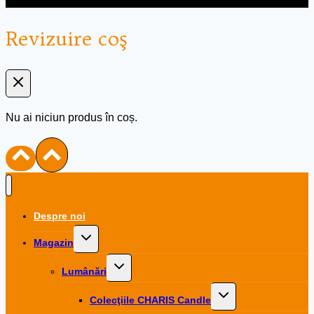
Revizuire coş
Nu ai niciun produs în coș.
Despre noi
Toggle
Magazin
child
menu
Toggle
Lumânări
child
menu
Toggle
Colecţiile CHARIS Candle
child