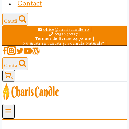
Contact
Caută
office@chariscandle.ro
|
0752649737
|
Termen de livrare 24-72 ore
|
Nu uitaţi să vizitaţi şi
Formula Naturala®
|
Caută
0