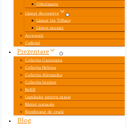
Odorizante
Lămpi decorative
Lămpi tip Tiffany
Lămpi mozaic
Accesorii
Cadouri
Prezentare
Colecția Cassiopea
Colecția Helena
Colecția Alexandra
Colecția Inspire
Refill
Lumânări pentru masaj
Răşini naturale
Bomboane de ceară
Blog