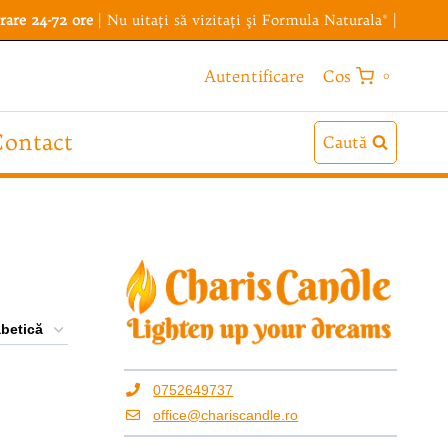
rare 24-72 ore
| Nu uitaţi să vizitaţi şi
Formula Naturala®
|
Cos
Autentificare
0
ontact
Caută
0752649737
office@chariscandle.ro