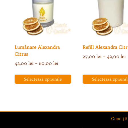
Lumânare Alexandra
Refill Alexandra Citr
Citrus
I
27,00
lei
–
42,00
lei
Interval
42,00
lei
–
60,00
lei
d
de
p
prețuri:
2
Selectează opțiunile
Selectează opțiunil
42,00 lei
Acest
Acest
până
l
produs
produs
la
4
are
are
60,00 lei
mai
mai
multe
multe
Condiţii
variații.
variații.