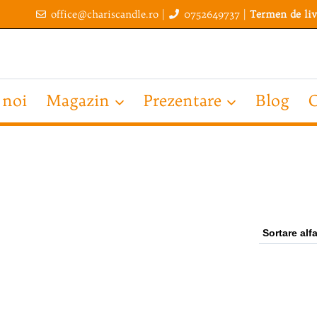
office@chariscandle.ro
|
0752649737
|
Termen de liv
 noi
Magazin
Prezentare
Blog
C