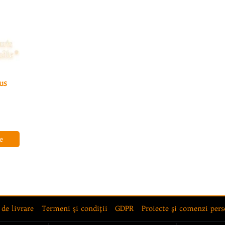
us
nterval
e
rețuri:
7,00 lei
e
până
a
2,00 lei
 de livrare
Termeni şi condiţii
GDPR
Proiecte şi comenzi pers